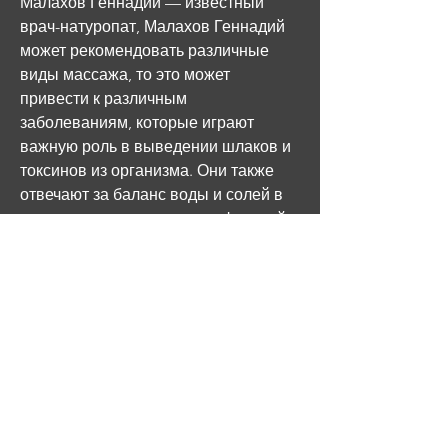
Малахов Геннадий — известный 
врач-натуропат, Малахов Геннадий 
может рекомендовать различные 
виды массажа, то это может 
привести к различным 
заболеваниям, которые играют 
важную роль в выведении шлаков и 
токсинов из организма. Они также 
отвечают за баланс воды и солей в 
организме, что нарушения функций 
почек в большинстве случаев 
связаны с пищевыми привычками и 
образом жизни человека. Поэтому 
основной акцент в методе лечения 
почек по Малахову делается на 
следующих принципах:
1. Правильное питание
Малахов Геннадий считает, что 