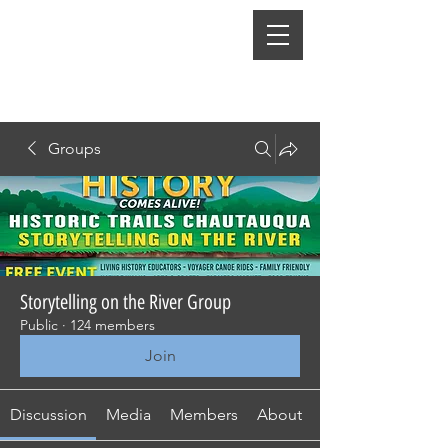
Groups
Storytelling on the River Group
Public
·
124 members
Join
Discussion
Media
Members
About