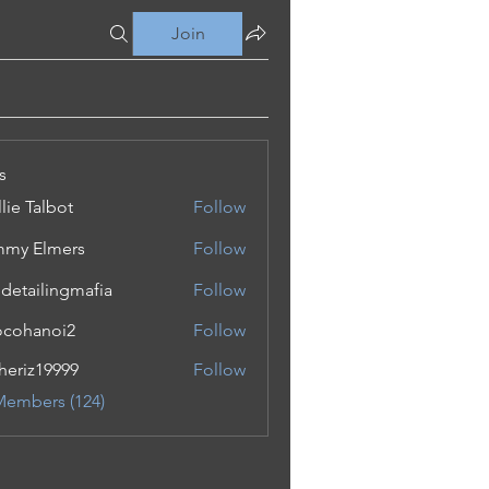
Join
s
lie Talbot
Follow
my Elmers
Follow
 detailingmafia
Follow
cohanoi2
Follow
noi2
eriz19999
Follow
19999
Members (124)