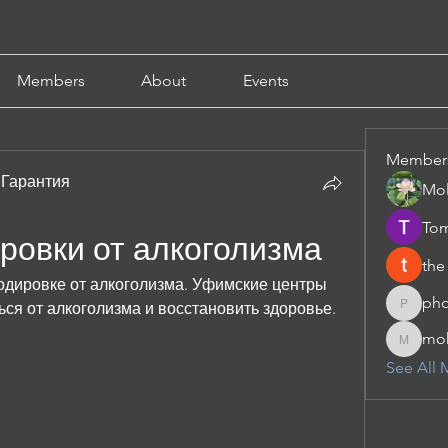
Members
About
Events
Member
 Гарантия
Mol
Tom
ровки от алкоголизма
the
одировке от алкоголизма. Уфимские центры 
pho
ся от алкоголизма и восстановить здоровье.
phocoha
moh
moheriz
See All 