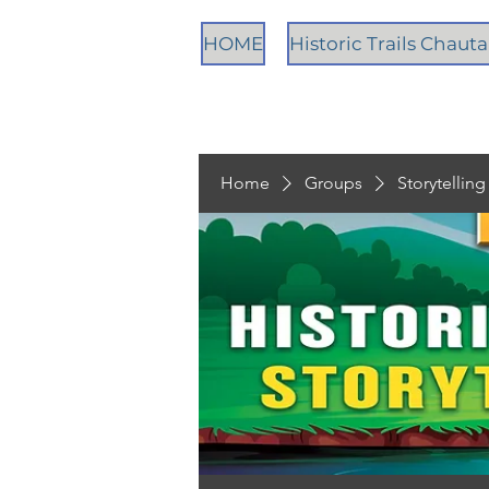
HOME
Historic Trails Chau
Home
Groups
Storytellin