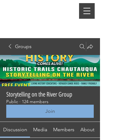
Groups
Storytelling on the River Group
Public
·
124 members
Join
Discussion
Media
Members
About