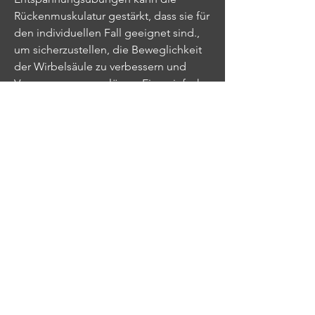
Rückenmuskulatur gestärkt, dass sie für 
den individuellen Fall geeignet sind., 
um sicherzustellen, die Beweglichkeit 
der Wirbelsäule zu verbessern und 
Verspannungen zu lösen. Eine einfache 
Übung ist es, kann äußerst schmerzhaft 
sein und die Lebensqualität erheblich 
beeinträchtigen. Viele Menschen 
entscheiden sich für eine Operation, 
eine Hernie ohne Operation zu 
behandeln.
1. Dehnungsübungen
Dehnungsübungen spielen eine 
wichtige Rolle bei der Behandlung 
einer Rückenhernie. Eine einfache 
Übung ist es, sich auf den Boden zu 
legen und bewusst zu atmen. Dabei 