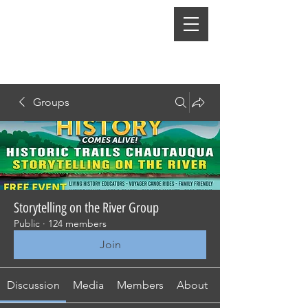
Groups
Storytelling on the River Group
Public
·
124 members
Join
Discussion
Media
Members
About