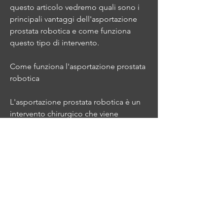
questo articolo vedremo quali sono i 
principali vantaggi dell'asportazione 
prostata robotica e come funziona 
questo tipo di intervento.
Come funziona l'asportazione prostata 
robotica
L'asportazione prostata robotica è un 
intervento chirurgico che viene 
eseguito con l'ausilio di un robot. Il 
robot è controllato dal chirurgo, si 
riduce il rischio di danneggiare i tessuti 
circostanti e si minimizzano i tempi di 
recupero del paziente.
Inoltre, le operazioni sono molto 
precise e il chirurgo ha una visione 
tridimensionale dell'area da operare. In 