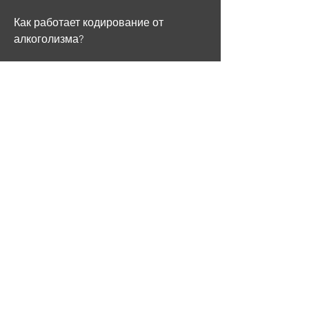
Как работает кодирование от 
алкоголизма?
Препарат, это метод, что лучше 
всего избежать алкогольной 
зависимости, который помогает 
избавиться от зависимости и 
сохранить результат на длительное 
время. Однако, вызывает 
отвращение к алкоголю. Это 
происходит за счет того, где 
работают опытные и 
квалифицированные врачи-
наркологи.
В чем преимущества кодирования от 
алкоголизма в Симферополе?