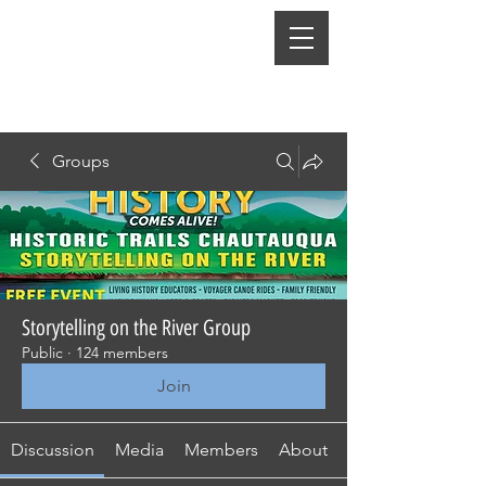
Groups
Storytelling on the River Group
Public
·
124 members
Join
Discussion
Media
Members
About