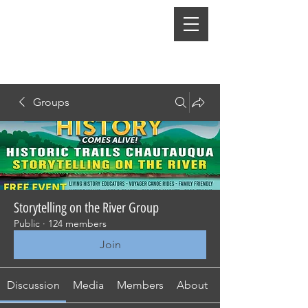
Groups
Storytelling on the River Group
Public
·
124 members
Join
Discussion
Media
Members
About