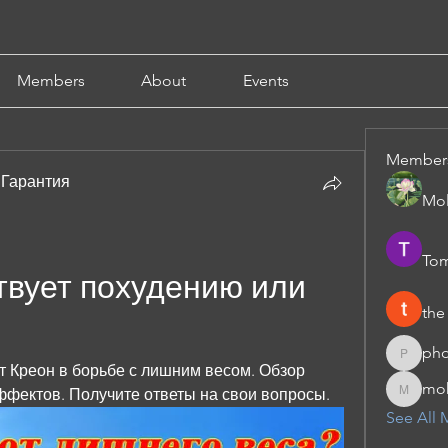
Members
About
Events
Member
 Гарантия
Mol
Tom
твует похудению или 
the
pho
phocoha
т Креон в борьбе с лишним весом. Обзор 
moh
фектов. Получите ответы на свои вопросы.
moheriz
See All 