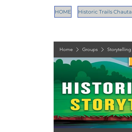
HOME
Historic Trails Chau
Home
Groups
Storytellin