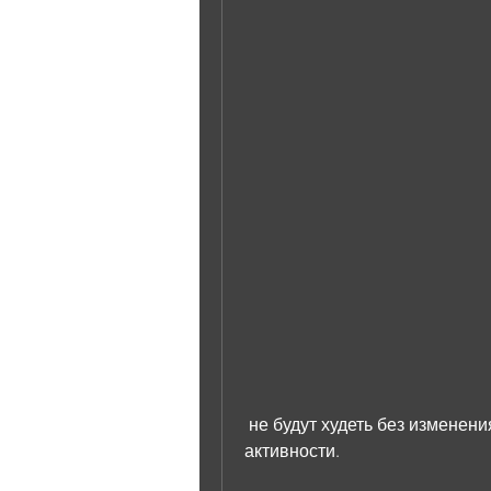
 не будут худеть без изменения своего рациона и увеличения физической 
активности.