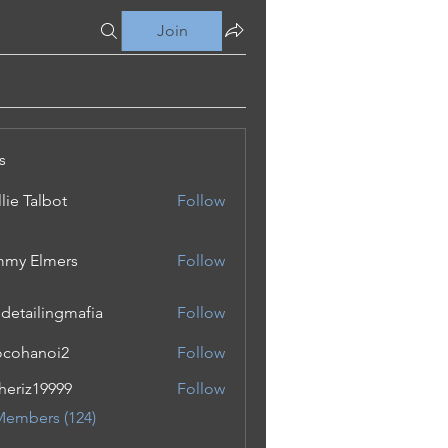
Join
s
lie Talbot
Follow
my Elmers
Follow
 detailingmafia
Follow
cohanoi2
Follow
noi2
eriz19999
Follow
19999
Members (124)