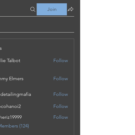
Join
s
lie Talbot
Follow
my Elmers
Follow
 detailingmafia
Follow
cohanoi2
Follow
noi2
eriz19999
Follow
19999
Members (124)