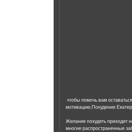
 чтобы помочь вам оставаться на пути к похудению. Если вы часто теряете 
мотивацию,Похудение Екатер
Желание похудеть приходит не
многие распространенные забл