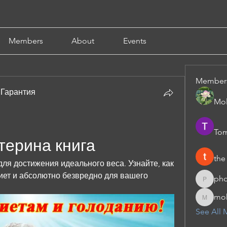
Members
About
Events
Member
 Гарантия
Mol
Tom
терина книга
the
ля достижения идеального веса. Узнайте, как 
диет и абсолютно безвредно для вашего 
pho
phocoha
moh
moheriz
See All 