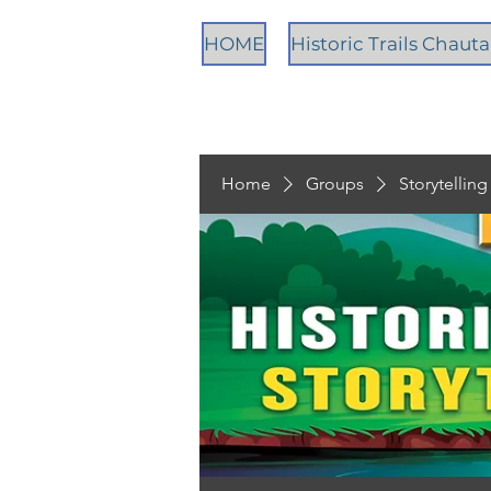
HOME
Historic Trails Chau
Home
Groups
Storytellin