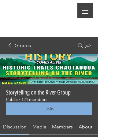
Groups
Storytelling on the River Group
Public
·
124 members
Join
Discussion
Media
Members
About