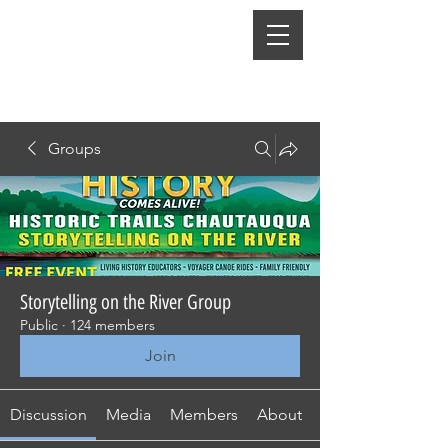
Groups
Storytelling on the River Group
Public
·
124 members
Join
Discussion
Media
Members
About