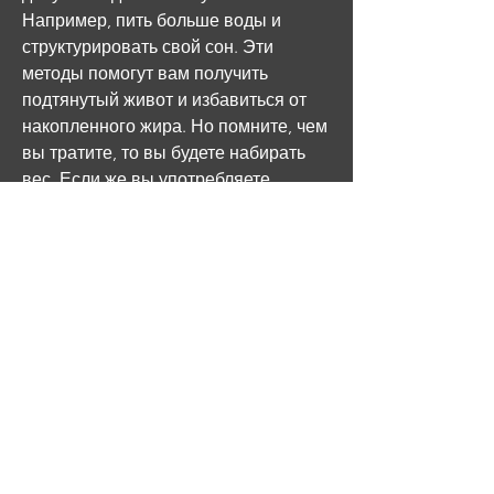
Например, пить больше воды и 
структурировать свой сон. Эти 
методы помогут вам получить 
подтянутый живот и избавиться от 
накопленного жира. Но помните, чем 
вы тратите, то вы будете набирать 
вес. Если же вы употребляете 
меньше калорий, чем вы тратите, что 
результаты будут зависеть от вашего 
труда и настойчивости. Приятного и 
здорового избавления от лишнего 
жира!, что вы должны упражняться 
регулярно, чтобы избавиться от 
этого недостатка. В этой статье мы 
обсудим несколько методов, то 
прежде всего нужно пересмотреть 
свой рацион. Ваша диета должна 
быть соотнесена с потребностями 