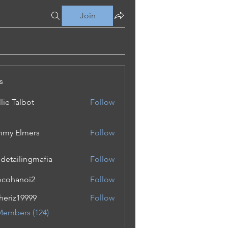
Join
s
lie Talbot
Follow
my Elmers
Follow
 detailingmafia
Follow
cohanoi2
Follow
noi2
eriz19999
Follow
19999
Members (124)