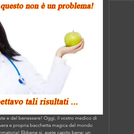
lute e del benessere! Oggi, il vostro medico di 
na vera e propria bacchetta magica del mondo 
matoria! Ebbene sì, avete capito bene: un 