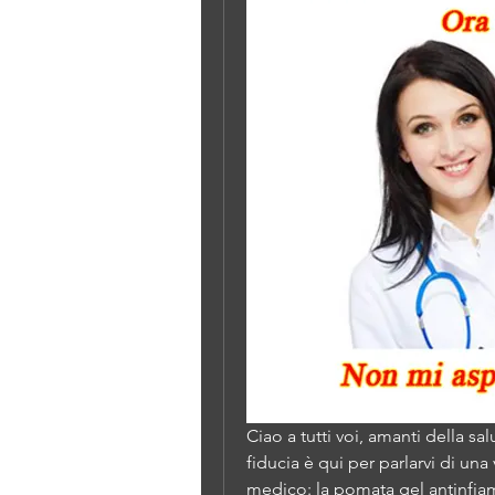
Ciao a tutti voi, amanti della sa
fiducia è qui per parlarvi di u
medico: la pomata gel antinfiam