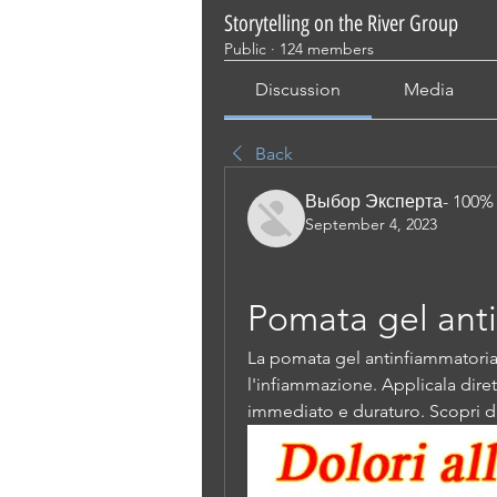
Storytelling on the River Group
Public
·
124 members
Discussion
Media
Back
Выбор Эксперта- 100%
September 4, 2023
Pomata gel ant
La pomata gel antinfiammatoria è
l'infiammazione. Applicala diret
immediato e duraturo. Scopri di 