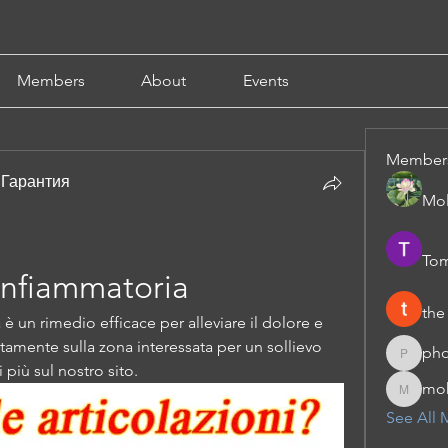
Members
About
Events
Member
 Гарантия
Mol
Tom
infiammatoria
the
 un rimedio efficace per alleviare il dolore e 
tamente sulla zona interessata per un sollievo 
pho
phocoha
più sul nostro sito.
moh
moheriz
See All 