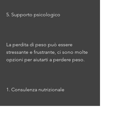
5. Supporto psicologico
La perdita di peso può essere 
stressante e frustrante, ci sono molte 
opzioni per aiutarti a perdere peso.
1. Consulenza nutrizionale
La consulenza nutrizionale può aiutarti 
a raggiungere i tuoi obiettivi di perdita 
di peso attraverso la pianificazione di 