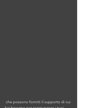
 che possono fornirti il supporto di cui 
hai bisogno per raggiungere i tuoi 