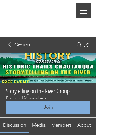
Groups
Storytelling on the River Group
Public
·
124 members
Join
Discussion
Media
Members
About