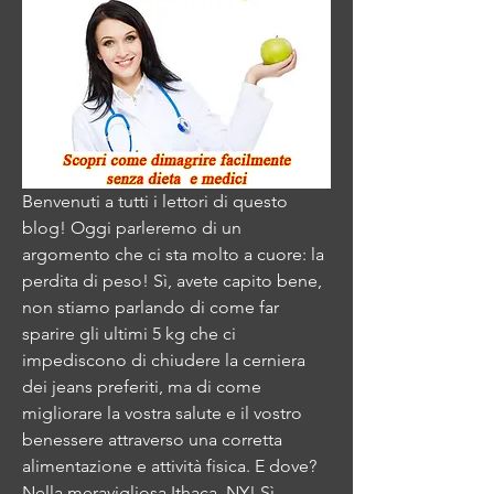
Benvenuti a tutti i lettori di questo 
blog! Oggi parleremo di un 
argomento che ci sta molto a cuore: la 
perdita di peso! Sì, avete capito bene, 
non stiamo parlando di come far 
sparire gli ultimi 5 kg che ci 
impediscono di chiudere la cerniera 
dei jeans preferiti, ma di come 
migliorare la vostra salute e il vostro 
benessere attraverso una corretta 
alimentazione e attività fisica. E dove? 
Nella meravigliosa Ithaca, NY! Sì, 