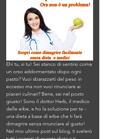
Ehi tu, sì tu! Sei stanco di sentirsi come 
un orso addormentato dopo ogni 
pasto? Vuoi sbarazzarti del peso in 
eccesso ma non vuoi rinunciare ai 
piaceri culinari? Bene, sei nel posto 
giusto! Sono il dottor Herb, il medico 
delle erbe, e ho la soluzione per te - 
una dieta a base di erbe che ti farà 
dimagrire senza rinunciare al gusto! 
Nel mio ultimo post sul blog, ti svelerò 
tutti i segreti di questa dieta e ti 