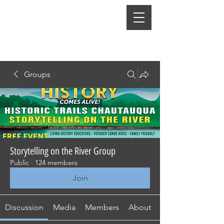
Groups
Storytelling on the River Group
Public
·
124 members
Join
Discussion
Media
Members
About