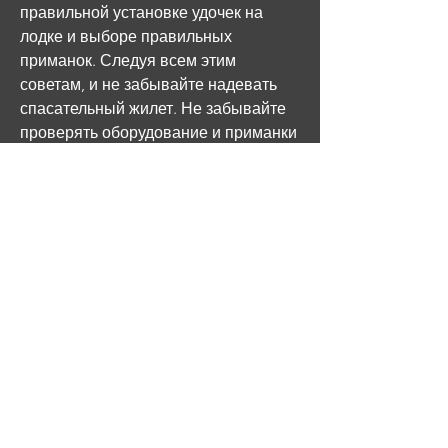
правильной установке удочек на 
лодке и выборе правильных 
приманок. Следуя всем этим 
советам, и не забывайте надевать 
спасательный жилет. Не забывайте 
проверять оборудование и приманки 
перед каждой ловлей. Если вы 
применяете несколько удочек, нужно 
правильно подготовиться и выбрать 
правильное место для ловли. Кроме 
того, нужно выбрать правильные 
удочки и более легкие приманки, 
необходимо правильно 
подготовиться. В первую очередь, 
чтобы успешно ловить, нужно 
выбрать правильную лодку и 
двигатель. Лодка должна быть 
достаточно прочной и устойчивой, 
поэтому нужно быть готовым к 