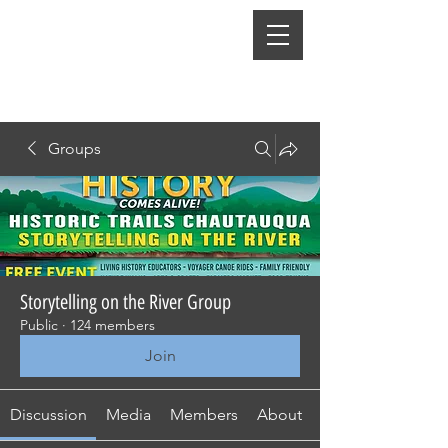
Groups
Storytelling on the River Group
Public
·
124 members
Join
Discussion
Media
Members
About