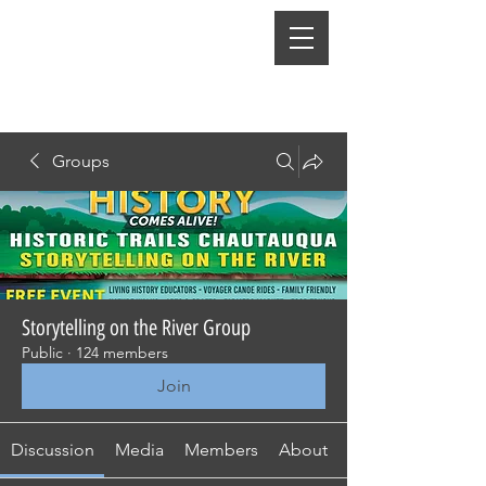
Groups
Storytelling on the River Group
Public
·
124 members
Join
Discussion
Media
Members
About