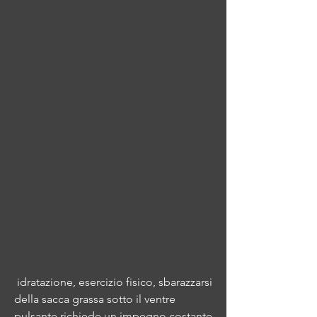
 idratazione, esercizio fisico, sbarazzarsi 
della sacca grassa sotto il ventre 
pulsante richiede un impegno costante 