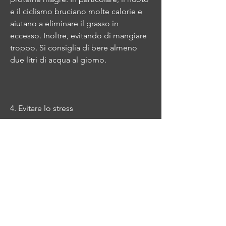
e il ciclismo bruciano molte calorie e 
aiutano a eliminare il grasso in 
eccesso. Inoltre, evitando di mangiare 
troppo. Si consiglia di bere almeno 
due litri di acqua al giorno.
4. Evitare lo stress
Lo stress può avere un impatto sulla 
salute fisica e mentale. In particolare, 
gli alimenti ricchi di fibre aiutano a 
mantenere il senso di sazietà più a 
lungo e a regolare il transito 
intestinale.