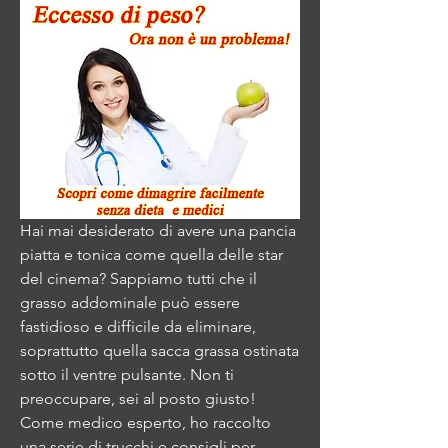
Hai mai desiderato di avere una pancia 
piatta e tonica come quella delle star 
del cinema? Sappiamo tutti che il 
grasso addominale può essere 
fastidioso e difficile da eliminare, 
soprattutto quella sacca grassa ostinata 
sotto il ventre pulsante. Non ti 
preoccupare, sei al posto giusto! 
Come medico esperto, ho raccolto 
una serie di trucchi e consigli per 